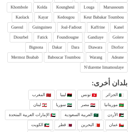
Khombole
Kolda
Koungheul
Louga
Marsassoum
Kaolack
Kayar
Kedougou
Keur Babakar Toumbou
Gueoul
Guinguineo
Joal-Fadiout
Kaffrine
Kanel
Diourbel
Fatick
Foundiougne
Gandiaye
Golere
Bignona
Dakar
Dara
Diawara
Diofior
Mermoz Boabab
Baboucar Toumbou
Warang
Adeane
N'diareme limamoulaye
بلدان أخرى:
الجزائر
تونس
ليبيا
المغرب
موريتانيا
مصر
سوريا
لبنان
الأردن
العربية السعودية
الإمارات العربية المتحدة
عمان
البحرين
قطر
الكويت