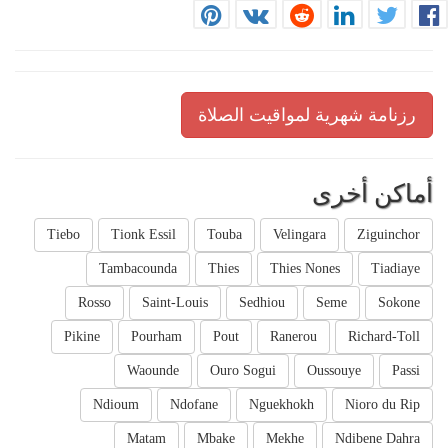
رزنامة شهرية لمواقيت الصلاة
أماكن أخرى
Tiebo
Tionk Essil
Touba
Velingara
Ziguinchor
Tambacounda
Thies
Thies Nones
Tiadiaye
Rosso
Saint-Louis
Sedhiou
Seme
Sokone
Pikine
Pourham
Pout
Ranerou
Richard-Toll
Waounde
Ouro Sogui
Oussouye
Passi
Ndioum
Ndofane
Nguekhokh
Nioro du Rip
Matam
Mbake
Mekhe
Ndibene Dahra