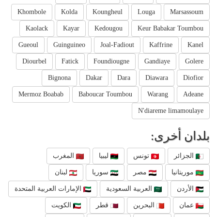
Khombole
Kolda
Koungheul
Louga
Marsassoum
Kaolack
Kayar
Kedougou
Keur Babakar Toumbou
Gueoul
Guinguineo
Joal-Fadiout
Kaffrine
Kanel
Diourbel
Fatick
Foundiougne
Gandiaye
Golere
Bignona
Dakar
Dara
Diawara
Diofior
Mermoz Boabab
Baboucar Toumbou
Warang
Adeane
N'diareme limamoulaye
بلدان أخرى:
الجزائر
تونس
ليبيا
المغرب
موريتانيا
مصر
سوريا
لبنان
الأردن
العربية السعودية
الإمارات العربية المتحدة
عمان
البحرين
قطر
الكويت