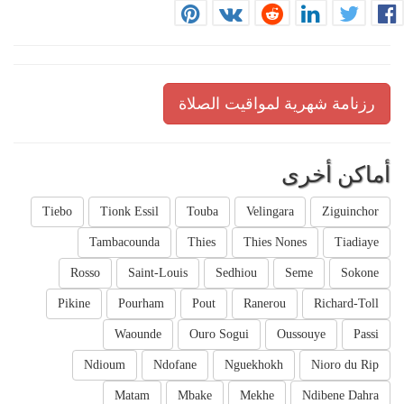
رزنامة شهرية لمواقيت الصلاة
أماكن أخرى
Tiebo
Tionk Essil
Touba
Velingara
Ziguinchor
Tambacounda
Thies
Thies Nones
Tiadiaye
Rosso
Saint-Louis
Sedhiou
Seme
Sokone
Pikine
Pourham
Pout
Ranerou
Richard-Toll
Waounde
Ouro Sogui
Oussouye
Passi
Ndioum
Ndofane
Nguekhokh
Nioro du Rip
Matam
Mbake
Mekhe
Ndibene Dahra