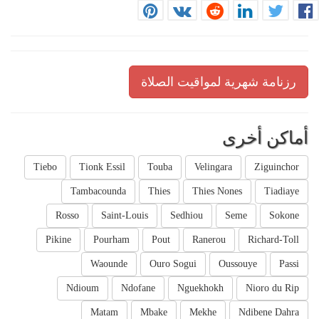
رزنامة شهرية لمواقيت الصلاة
أماكن أخرى
Tiebo
Tionk Essil
Touba
Velingara
Ziguinchor
Tambacounda
Thies
Thies Nones
Tiadiaye
Rosso
Saint-Louis
Sedhiou
Seme
Sokone
Pikine
Pourham
Pout
Ranerou
Richard-Toll
Waounde
Ouro Sogui
Oussouye
Passi
Ndioum
Ndofane
Nguekhokh
Nioro du Rip
Matam
Mbake
Mekhe
Ndibene Dahra