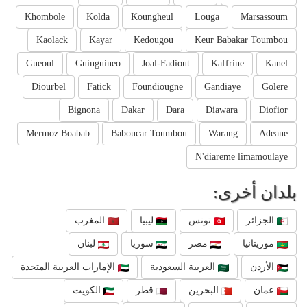
Khombole
Kolda
Koungheul
Louga
Marsassoum
Kaolack
Kayar
Kedougou
Keur Babakar Toumbou
Gueoul
Guinguineo
Joal-Fadiout
Kaffrine
Kanel
Diourbel
Fatick
Foundiougne
Gandiaye
Golere
Bignona
Dakar
Dara
Diawara
Diofior
Mermoz Boabab
Baboucar Toumbou
Warang
Adeane
N'diareme limamoulaye
بلدان أخرى:
الجزائر
تونس
ليبيا
المغرب
موريتانيا
مصر
سوريا
لبنان
الأردن
العربية السعودية
الإمارات العربية المتحدة
عمان
البحرين
قطر
الكويت