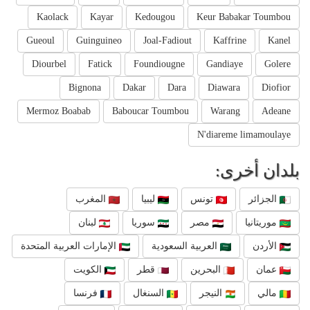
Kaolack
Kayar
Kedougou
Keur Babakar Toumbou
Gueoul
Guinguineo
Joal-Fadiout
Kaffrine
Kanel
Diourbel
Fatick
Foundiougne
Gandiaye
Golere
Bignona
Dakar
Dara
Diawara
Diofior
Mermoz Boabab
Baboucar Toumbou
Warang
Adeane
N'diareme limamoulaye
بلدان أخرى:
الجزائر
تونس
ليبيا
المغرب
موريتانيا
مصر
سوريا
لبنان
الأردن
العربية السعودية
الإمارات العربية المتحدة
عمان
البحرين
قطر
الكويت
مالي
النيجر
السنغال
فرنسا