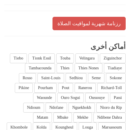
رزنامة شهرية لمواقيت الصلاة
أماكن أخرى
Tiebo
Tionk Essil
Touba
Velingara
Ziguinchor
Tambacounda
Thies
Thies Nones
Tiadiaye
Rosso
Saint-Louis
Sedhiou
Seme
Sokone
Pikine
Pourham
Pout
Ranerou
Richard-Toll
Waounde
Ouro Sogui
Oussouye
Passi
Ndioum
Ndofane
Nguekhokh
Nioro du Rip
Matam
Mbake
Mekhe
Ndibene Dahra
Khombole
Kolda
Koungheul
Louga
Marsassoum