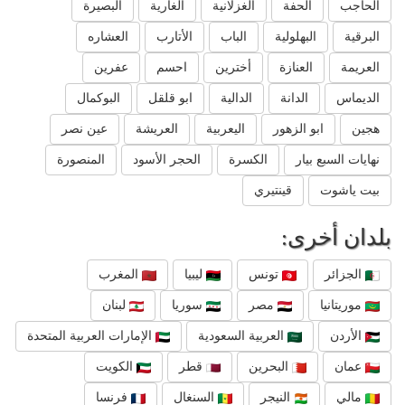
الحاجب
الحفة
الغزلانية
الغارية
البصيرة
البرقية
البهلولية
الباب
الأتارب
العشاره
العريمة
العنازة
أخترين
احسم
عفرين
الديماس
الدانة
الدالية
ابو قلقل
البوكمال
هجين
ابو الزهور
اليعربية
العريشة
عين نصر
نهايات السبع بيار
الكسرة
الحجر الأسود
المنصورة
بيت ياشوت
قينتيري
بلدان أخرى:
الجزائر
تونس
ليبيا
المغرب
موريتانيا
مصر
سوريا
لبنان
الأردن
العربية السعودية
الإمارات العربية المتحدة
عمان
البحرين
قطر
الكويت
مالي
النيجر
السنغال
فرنسا