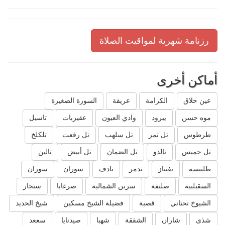
رزنامة شهرية لمواقيت الصلاة
أماكن أخرى
عين حلاق
الكرامة
عريقة
السورة الصغيرة
موه حسن
يبرود
وادي العيون
عقيربات
تاسيل
طرطوس
تل تمر
تل سلهب
تل رفعت
تلكلخ
تل حميس
تالدو
تل الضمان
تل أبيض
تالين
طلبيسة
تفتناز
تدمر
تادف
سوران
سوران
السقيلبية
صلنفة
سرين الشمالية
صرغايا
سنجار
الشيوخ تحتاني
قصبة
فضيلة الشيخ مسكين
شيخ الحديد
شذى
شاران
الشققة
شهبا
صيدنايا
سععد