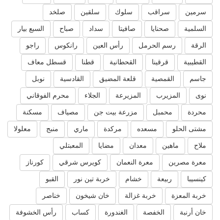
سرمين
سراقب
سلوك
سلقين
صلخد
السلمية
صحنايا
صافيتا
سداد
صباح
السبع بيار
الرقة
رسم الحرمل
رأس العين
رانكوس
راجو
القطيبية
قرقينا
القحطانية
قطنا
قسطل معاف
جاسم
القمصية
قلعة المضيق
القادسية
نوبل
نوى
المزيرب
المزيرعة
الجلاء
محرم الفوقاني
محردة
محمبل
مزرعة بيت جن
مصياف
مسكنة
مشتى الحلو
مسعده
مركدة
ماري
منبج
معلولا
ملاح
ماهين
معدان
مضايا
المعبتلي
معرة مصرين
معرة النعمان
كويرس شرقي
كورناز
كينسيبا
ربيعة
خشام
خربة تين نور
القبو
خربة المعزة
خربة غزالة
خان شيخون
خناصر
خان أرنبة
الخفصة
الغندورة
كساب
رأس الخشوفة