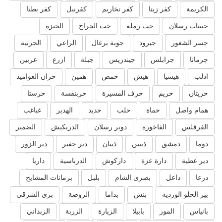
الكريمة
كفر زيتا
كفر تخاريم
كفرنبل
كفر بطنا
جنينات رسلان
جب رملة
جب الجراح
الجيزة
جسر الشغور
جيرود
جوبة برغال
الراعي
الجرنية
جرمانا
جرابلس
جيندريس
جبلة
ازرع
عربين
ادلب
هيسيا
هيش
حمص
همين
حران العواميد
حريتان
حريم
حرف المسيرة
حربنفسة
حرستا
همام واصل
حماة
حلب
حديد
الهدير
غباغب
الفرقلس
الفاخورة
دوير رسلان
الدريكيش
الضمير
دوما
دمشق
ذيبين
ذيبان
دير حفير
دير الزور
دير عطية
دارة عزة
داركوش
الدرباسية
داريا
درعا
داعل
بصرى الشام
بلبل
برمانات المشايخ
بير الحلو الورديه
بنش
بداما
الروضة
بري الشرقي
بانياس
الموز
بابيلا
الزيارة
الزربة
الزبداني