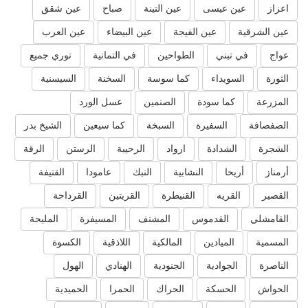
اعزاز
عين عيسى
عين التينة
صباح
عين شقق
عين الشرقية
عين الفيجة
عين البيضاء
عين العرب
عواج
في تبني
الطواحين
في التمانية
توري جميع
الثورة
السويداء
كما سوسة
السخنة
السيسنية
المزرعة
كما سودة
الصنمين
عسل الورد
الصفصافة
السفيرة
السبخة
كما سيعين
الشيخ بدر
الشجرة
الشدادة
ارواد
الرحيبة
الرستن
الرقة
أرمناز
أريحا
النشابية
النبك
عامودا
القتيفة
القصير
القريه
القنيطرة
القريتين
القرداحة
القامشلي
القدموس
المشنف
المسيفرة
المليحة
المسمية
الميادين
المالكية
اللاذقية
الكسوة
الناصرة
الجوادية
الجنودية
الهنادي
الهول
الحواش
الحسكة
الحراك
الحمرا
الحميدية