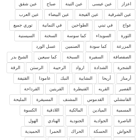
اعزاز
عين عيسى
عين التينة
صباح
عين شقق
عين الشرقية
عين الفيجة
عين البيضاء
عين العرب
عواج
في تبني
الطواحين
في التمانية
توري جميع
الثورة
السويداء
كما سوسة
السخنة
السيسنية
المزرعة
كما سودة
الصنمين
عسل الورد
الصفصافة
السفيرة
السبخة
كما سيعين
الشيخ بدر
الشجرة
الشدادة
ارواد
الرحيبة
الرستن
الرقة
أرمناز
أريحا
النشابية
النبك
عامودا
القتيفة
القصير
القريه
القنيطرة
القريتين
القرداحة
القامشلي
القدموس
المشنف
المسيفرة
المليحة
المسمية
الميادين
المالكية
اللاذقية
الكسوة
الناصرة
الجوادية
الجنودية
الهنادي
الهول
الحواش
الحسكة
الحراك
الحمرا
الحميدية