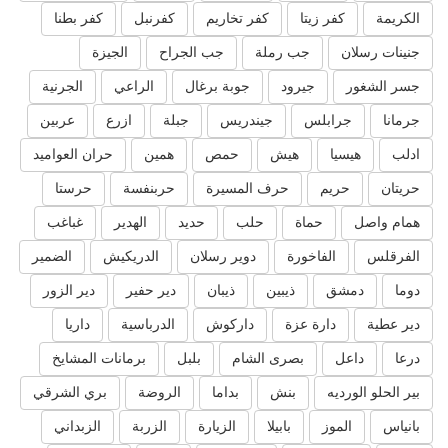
الكريمة
كفر زيتا
كفر تخاريم
كفرنبل
كفر بطنا
جنينات رسلان
جب رملة
جب الجراح
الجيزة
جسر الشغور
جيرود
جوبة برغال
الراعي
الجرنية
جرمانا
جرابلس
جيندريس
جبلة
ازرع
عربين
ادلب
هيسيا
هيش
حمص
همين
حران العواميد
حريتان
حريم
حرف المسيرة
حربنفسة
حرستا
همام واصل
حماة
حلب
حديد
الهدير
غباغب
الفرقلس
الفاخورة
دوير رسلان
الدريكيش
الضمير
دوما
دمشق
ذيبين
ذيبان
دير حفير
دير الزور
دير عطية
دارة عزة
داركوش
الدرباسية
داريا
درعا
داعل
بصرى الشام
بلبل
برمانات المشايخ
بير الحلو الورديه
بنش
بداما
الروضة
بري الشرقي
بانياس
الموز
بابيلا
الزيارة
الزربة
الزبداني