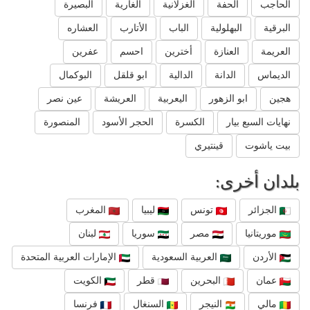
الحاجب
الحفة
الغزلانية
الغارية
البصيرة
البرقية
البهلولية
الباب
الأتارب
العشاره
العريمة
العنازة
أخترين
احسم
عفرين
الديماس
الدانة
الدالية
ابو قلقل
البوكمال
هجين
ابو الزهور
اليعربية
العريشة
عين نصر
نهايات السبع بيار
الكسرة
الحجر الأسود
المنصورة
بيت ياشوت
قينتيري
بلدان أخرى:
الجزائر
تونس
ليبيا
المغرب
موريتانيا
مصر
سوريا
لبنان
الأردن
العربية السعودية
الإمارات العربية المتحدة
عمان
البحرين
قطر
الكويت
مالي
النيجر
السنغال
فرنسا