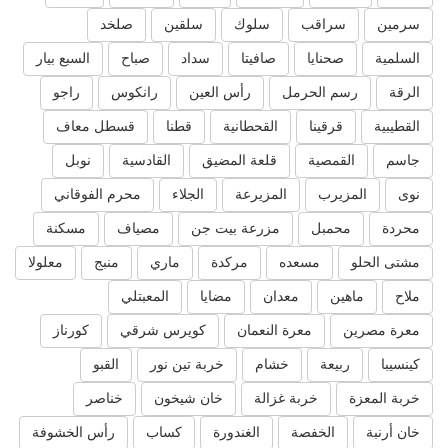
سرمين
سراقب
سلوك
سلقين
صلخد
السلمية
صحنايا
صافيتا
سداد
صباح
السبع بيار
الرقة
رسم الحرمل
رأس العين
رانكوس
راجو
القطيبية
قرقينا
القحطانية
قطنا
قسطل معاف
جاسم
القمصية
قلعة المضيق
القادسية
نوبل
نوى
المزيرب
المزيرعة
الجلاء
محرم الفوقاني
محردة
محمبل
مزرعة بيت جن
مصياف
مسكنة
مشتى الحلو
مسعده
مركدة
ماري
منبج
معلولا
ملاح
ماهين
معدان
مضايا
المعبتلي
معرة مصرين
معرة النعمان
كويرس شرقي
كورناز
كينسيبا
ربيعة
خشام
خربة تين نور
القبو
خربة المعزة
خربة غزالة
خان شيخون
خناصر
خان أرنبة
الخفصة
الغندورة
كساب
رأس الخشوفة