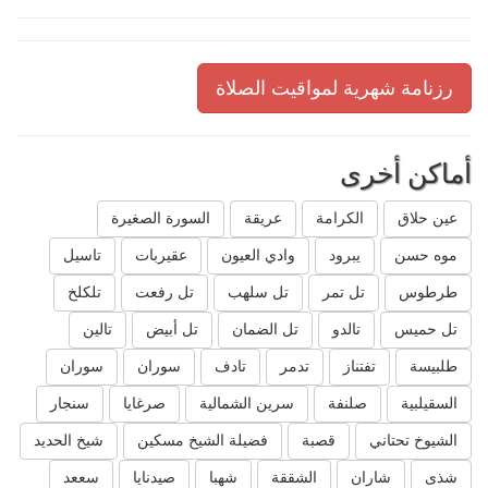
رزنامة شهرية لمواقيت الصلاة
أماكن أخرى
عين حلاق
الكرامة
عريقة
السورة الصغيرة
موه حسن
يبرود
وادي العيون
عقيربات
تاسيل
طرطوس
تل تمر
تل سلهب
تل رفعت
تلكلخ
تل حميس
تالدو
تل الضمان
تل أبيض
تالين
طلبيسة
تفتناز
تدمر
تادف
سوران
سوران
السقيلبية
صلنفة
سرين الشمالية
صرغايا
سنجار
الشيوخ تحتاني
قصبة
فضيلة الشيخ مسكين
شيخ الحديد
شذى
شاران
الشققة
شهبا
صيدنايا
سععد