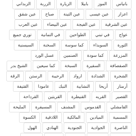
بانياس
الموز
بابيلا
الزيارة
الزربة
الزبداني
اعزاز
عين عيسى
عين التينة
صباح
عين شقق
عين الشرقية
عين الفيجة
عين البيضاء
عين العرب
عواج
في تبني
الطواحين
في التمانية
توري جميع
الثورة
السويداء
كما سوسة
السخنة
السيسنية
المزرعة
كما سودة
الصنمين
عسل الورد
الصفصافة
السفيرة
السبخة
كما سيعين
الشيخ بدر
الشجرة
الشدادة
ارواد
الرحيبة
الرستن
الرقة
أرمناز
أريحا
النشابية
النبك
عامودا
القتيفة
القصير
القريه
القنيطرة
القريتين
القرداحة
القامشلي
القدموس
المشنف
المسيفرة
المليحة
المسمية
الميادين
المالكية
اللاذقية
الكسوة
الناصرة
الجوادية
الجنودية
الهنادي
الهول