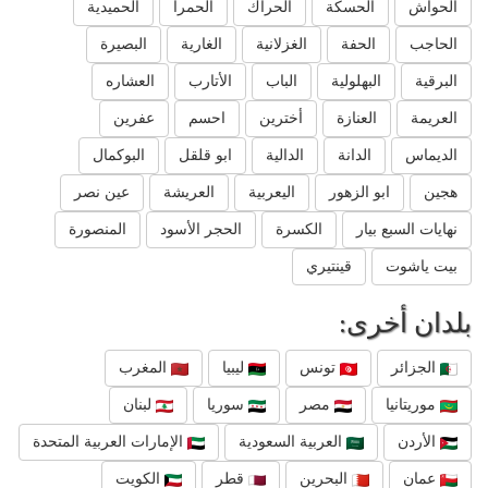
الحواش
الحسكة
الحراك
الحمرا
الحميدية
الحاجب
الحفة
الغزلانية
الغارية
البصيرة
البرقية
البهلولية
الباب
الأتارب
العشاره
العريمة
العنازة
أخترين
احسم
عفرين
الديماس
الدانة
الدالية
ابو قلقل
البوكمال
هجين
ابو الزهور
اليعربية
العريشة
عين نصر
نهايات السبع بيار
الكسرة
الحجر الأسود
المنصورة
بيت ياشوت
قينتيري
بلدان أخرى:
الجزائر
تونس
ليبيا
المغرب
موريتانيا
مصر
سوريا
لبنان
الأردن
العربية السعودية
الإمارات العربية المتحدة
عمان
البحرين
قطر
الكويت