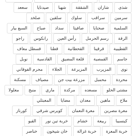
شذى
شاران
الشققة
شهبا
صيدنايا
سععد
سرمين
سراقب
سلوك
سلقين
صلخد
السلمية
صحنايا
صافيتا
سداد
صباح
السبع بيار
الرقة
رسم الحرمل
رأس العين
رانكوس
راجو
القطيبية
قرقينا
القحطانية
قطنا
قسطل معاف
جاسم
القمصية
قلعة المضيق
القادسية
نوبل
نوى
المزيرب
المزيرعة
الجلاء
محرم الفوقاني
محردة
محمبل
مزرعة بيت جن
مصياف
مسكنة
مشتى الحلو
مسعده
مركدة
ماري
منبج
معلولا
ملاح
ماهين
معدان
مضايا
المعبتلي
معرة مصرين
معرة النعمان
كويرس شرقي
كورناز
كينسيبا
ربيعة
خشام
خربة تين نور
القبو
خربة المعزة
خربة غزالة
خان شيخون
خناصر