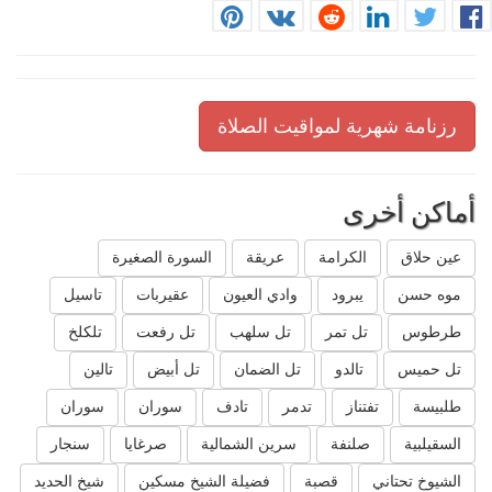
رزنامة شهرية لمواقيت الصلاة
أماكن أخرى
عين حلاق
الكرامة
عريقة
السورة الصغيرة
موه حسن
يبرود
وادي العيون
عقيربات
تاسيل
طرطوس
تل تمر
تل سلهب
تل رفعت
تلكلخ
تل حميس
تالدو
تل الضمان
تل أبيض
تالين
طلبيسة
تفتناز
تدمر
تادف
سوران
سوران
السقيلبية
صلنفة
سرين الشمالية
صرغايا
سنجار
الشيوخ تحتاني
قصبة
فضيلة الشيخ مسكين
شيخ الحديد