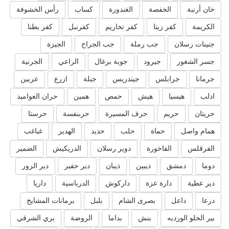
خان أرنبة
الخفصة
الغندورة
كساب
رأس الخشوفة
الكريمة
كفر زيتا
كفر تخاريم
كفرنبل
كفر بطنا
جنينات رسلان
جب رملة
جب الجراح
الجيزة
جسر الشغور
جيرود
جوبة برغال
الراعي
الجرنية
جرمانا
جرابلس
جيندريس
جبلة
ازرع
عربين
ادلب
هيسيا
هيش
حمص
همين
حران العواميد
حريتان
حريم
حرف المسيرة
حربنفسة
حرستا
همام واصل
حماة
حلب
حديد
الهدير
غباغب
الفرقلس
الفاخورة
دوير رسلان
الدريكيش
الضمير
دوما
دمشق
ذيبين
ذيبان
دير حفير
دير الزور
دير عطية
دارة عزة
داركوش
الدرباسية
داريا
درعا
داعل
بصرى الشام
بلبل
برمانات المشايخ
بير الحلو الورديه
بنش
بداما
الروضة
بري الشرقي