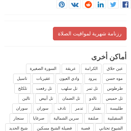
رزنامة شهرية لمواقيت الصلاة
أماكن أخرى
عين حلاق
الكرامة
عريقة
السورة الصغيرة
موه حسن
يبرود
وادي العيون
عقيربات
تاسيل
طرطوس
تل تمر
تل سلهب
تل رفعت
تلكلخ
تل حميس
تالدو
تل الضمان
تل أبيض
تالين
طلبيسة
تفتناز
تدمر
تادف
سوران
سوران
السقيلبية
صلنفة
سرين الشمالية
صرغايا
سنجار
الشيوخ تحتاني
قصبة
فضيلة الشيخ مسكين
شيخ الحديد