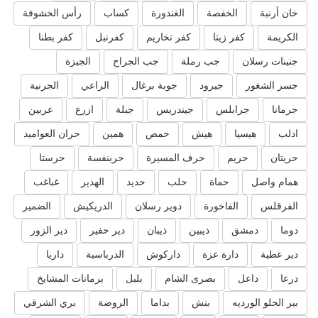
خان أرنبة
الخفصة
الغندورة
كساب
رأس الخشوفة
الكريمة
كفر زيتا
كفر تخاريم
كفرنبل
كفر بطنا
جنينات رسلان
جب رملة
جب الجراح
الجيزة
جسر الشغور
جيرود
جوبة برغال
الراعي
الجرنية
جرمانا
جرابلس
جيندريس
جبلة
ازرع
عربين
ادلب
هيسيا
هيش
حمص
همين
حران العواميد
حريتان
حريم
حرف المسيرة
حربنفسة
حرستا
همام واصل
حماة
حلب
حديد
الهدير
غباغب
الفرقلس
الفاخورة
دوير رسلان
الدريكيش
الضمير
دوما
دمشق
ذيبين
ذيبان
دير حفير
دير الزور
دير عطية
دارة عزة
داركوش
الدرباسية
داريا
درعا
داعل
بصرى الشام
بلبل
برمانات المشايخ
بير الحلو الورديه
بنش
بداما
الروضة
بري الشرقي