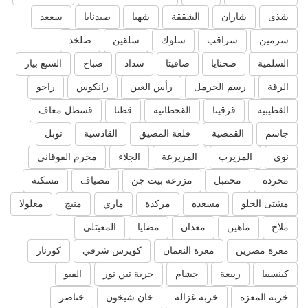
شذى
شاران
الشققة
شهبا
صيدنايا
سععد
سرمين
سراقب
سلوك
سلقين
صلخد
السلمية
صحنايا
صافيتا
سداد
صباح
السبع بيار
الرقة
رسم الحرمل
رأس العين
رانكوس
راجو
القطيبية
قرقينا
القحطانية
قطنا
قسطل معاف
جاسم
القمصية
قلعة المضيق
القادسية
نوبل
نوى
المزيرب
المزيرعة
الجلاء
محرم الفوقاني
محردة
محمبل
مزرعة بيت جن
مصياف
مسكنة
مشتى الحلو
مسعده
مركدة
ماري
منبج
معلولا
ملاح
ماهين
معدان
مضايا
المعبتلي
معرة مصرين
معرة النعمان
كويرس شرقي
كورناز
كينسيبا
ربيعة
خشام
خربة تين نور
القبو
خربة المعزة
خربة غزالة
خان شيخون
خناصر