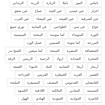
بانياس
الموز
بابيلا
الزيارة
الزربة
الزبداني
اعزاز
عين عيسى
عين التينة
صباح
عين شقق
عين الشرقية
عين الفيجة
عين البيضاء
عين العرب
عواج
في تبني
الطواحين
في التمانية
توري جميع
الثورة
السويداء
كما سوسة
السخنة
السيسنية
المزرعة
كما سودة
الصنمين
عسل الورد
الصفصافة
السفيرة
السبخة
كما سيعين
الشيخ بدر
الشجرة
الشدادة
ارواد
الرحيبة
الرستن
الرقة
أرمناز
أريحا
النشابية
النبك
عامودا
القتيفة
القصير
القريه
القنيطرة
القريتين
القرداحة
القامشلي
القدموس
المشنف
المسيفرة
المليحة
المسمية
الميادين
المالكية
اللاذقية
الكسوة
الناصرة
الجوادية
الجنودية
الهنادي
الهول