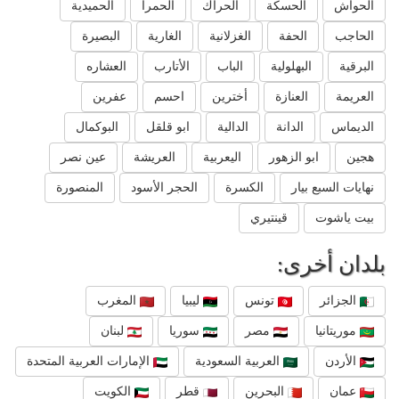
الحواش
الحسكة
الحراك
الحمرا
الحميدية
الحاجب
الحفة
الغزلانية
الغارية
البصيرة
البرقية
البهلولية
الباب
الأتارب
العشاره
العريمة
العنازة
أخترين
احسم
عفرين
الديماس
الدانة
الدالية
ابو قلقل
البوكمال
هجين
ابو الزهور
اليعربية
العريشة
عين نصر
نهايات السبع بيار
الكسرة
الحجر الأسود
المنصورة
بيت ياشوت
قينتيري
بلدان أخرى:
الجزائر
تونس
ليبيا
المغرب
موريتانيا
مصر
سوريا
لبنان
الأردن
العربية السعودية
الإمارات العربية المتحدة
عمان
البحرين
قطر
الكويت