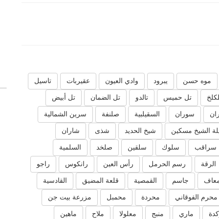
موه حسن
يبرود
وادي العيون
عقيربات
تاسيل
لكلخ
تل حميس
تالدو
تل الضمان
تل أبيض
ان
سوران
السقيلبية
صلنفة
سرين الشمالية
ة الشيخ مسكين
شيخ الحديد
شذى
شاران
سراقب
سلوك
سلقين
صلخد
السلمية
الرقة
رسم الحرمل
رأس العين
رانكوس
راجو
عاف
جاسم
القمصية
قلعة المضيق
القادسية
محرم الفوقاني
محردة
محمبل
مزرعة بيت جن
دة
ماري
منبج
معلولا
ملاح
ماهين