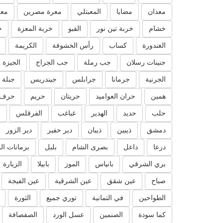
معدان
مضايا
المعبتلي
معرة مصرين
معر
خشام
خربة تين نور
القبو
خربة المعزة
خ
الغندورة
كساب
رأس الخشوفة
الكريمة
جنينات رسلان
جب رملة
جب الجراح
الجيزة
الجرنية
جرمانا
جرابلس
جيندريس
جبلة
همين
حران العواميد
حريتان
حريم
حرف 
حلب
حديد
الهدير
غباغب
الفرقلس
ا
دمشق
ذيبين
ذيبان
دير حفير
دير الزور
درعا
داعل
بصرى الشام
بلبل
برمانات ال
بري الشرقي
بانياس
الموز
بابيلا
الزيارة
صباح
عين شقق
عين الشرقية
عين الفيجة
الطواحين
في التمانية
توري جميع
الثورة
كما سودة
الصنمين
عسل الورد
الصفصافة