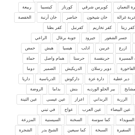
ة النعمان
كويرس شرقي
كورناز
كينسيبا
ربيعة
ربة غزالة
خان شيخون
خناصر
خان أرنبة
الخفصة
كفر زيتا
كفر تخاريم
كفرنبل
كفر بطنا
جسر الشغور
جيرود
جوبة برغال
الراعي
ازرع
عربين
ادلب
هيسيا
هيش
حمص
المسيرة
حربنفسة
حرستا
همام واصل
حماة
لفاخورة
دوير رسلان
الدريكيش
الضمير
دوما
دير عطية
دارة عزة
داركوش
الدرباسية
داريا
مشايخ
بير الحلو الورديه
بنش
بداما
الروضة
الزربة
الزبداني
اعزاز
عين عيسى
عين التينة
عين البيضاء
عين العرب
عواج
في تبني
السويداء
كما سوسة
السخنة
السيسنية
المزرعة
السفيرة
السبخة
كما سيعين
الشيخ بدر
الشجرة