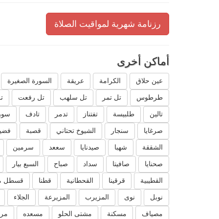
رزنامة شهرية لمواقيت الصلاة
أماكن أخرى
عين حلاق
الكرامة
عريقة
السورة الصغيرة
طرطوس
تل تمر
تل سلهب
تل رفعت
ت
تالين
طلبيسة
تفتناز
تدمر
تادف
سور
صرغايا
سنجار
الشيوخ تحتاني
قصبة
فضيل
الشققة
شهبا
صيدنايا
سععد
سرمين
صحنايا
صافيتا
سداد
صباح
السبع بيار
القطيبية
قرقينا
القحطانية
قطنا
قسطل م
نوبل
نوى
المزيرب
المزيرعة
الجلاء
مصياف
مسكنة
مشتى الحلو
مسعده
مرك