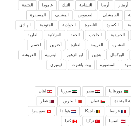
أرمناز
أريحا
النشابية
النبك
عامودا
القتيفة
ة
القامشلي
القدموس
المشنف
المسيفرة
ية
الكسوة
الناصرة
الجوادية
الجنودية
الهنادي
الحميدية
الحاجب
الحفة
الغزلانية
الغارية
العشاره
العريمة
العنازة
أخترين
احسم
البوكمال
هجين
ابو الزهور
اليعربية
العريشة
سود
المنصورة
بيت ياشوت
قينتيري
موريتانيا
مصر
سوريا
لبنان
ة المتحدة
عمان
البحرين
قطر
فرنسا
بلجيكا
هولندا
سويسرا
النمسا
تركيا
كندا