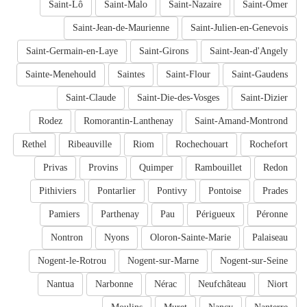
Saint-Lô
Saint-Malo
Saint-Nazaire
Saint-Omer
Saint-Jean-de-Maurienne
Saint-Julien-en-Genevois
Saint-Germain-en-Laye
Saint-Girons
Saint-Jean-d'Angely
Sainte-Menehould
Saintes
Saint-Flour
Saint-Gaudens
Saint-Claude
Saint-Die-des-Vosges
Saint-Dizier
Rodez
Romorantin-Lanthenay
Saint-Amand-Montrond
Rethel
Ribeauville
Riom
Rochechouart
Rochefort
Privas
Provins
Quimper
Rambouillet
Redon
Pithiviers
Pontarlier
Pontivy
Pontoise
Prades
Pamiers
Parthenay
Pau
Périgueux
Péronne
Nontron
Nyons
Oloron-Sainte-Marie
Palaiseau
Nogent-le-Rotrou
Nogent-sur-Marne
Nogent-sur-Seine
Nantua
Narbonne
Nérac
Neufchâteau
Niort