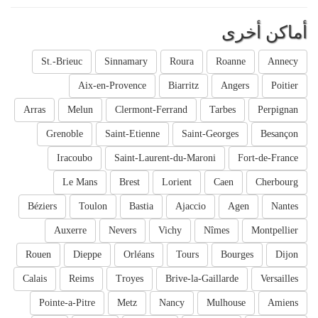
أماكن أخرى
St.-Brieuc
Sinnamary
Roura
Roanne
Annecy
Aix-en-Provence
Biarritz
Angers
Poitier
Arras
Melun
Clermont-Ferrand
Tarbes
Perpignan
Grenoble
Saint-Etienne
Saint-Georges
Besançon
Iracoubo
Saint-Laurent-du-Maroni
Fort-de-France
Le Mans
Brest
Lorient
Caen
Cherbourg
Béziers
Toulon
Bastia
Ajaccio
Agen
Nantes
Auxerre
Nevers
Vichy
Nîmes
Montpellier
Rouen
Dieppe
Orléans
Tours
Bourges
Dijon
Calais
Reims
Troyes
Brive-la-Gaillarde
Versailles
Pointe-a-Pitre
Metz
Nancy
Mulhouse
Amiens