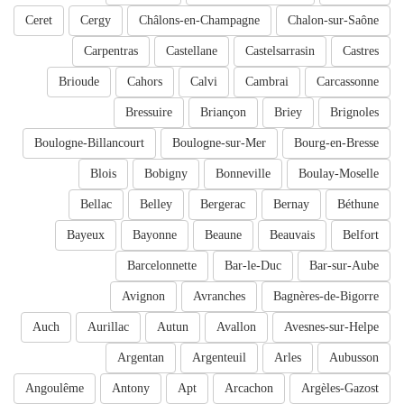
Ceret
Cergy
Châlons-en-Champagne
Chalon-sur-Saône
Carpentras
Castellane
Castelsarrasin
Castres
Brioude
Cahors
Calvi
Cambrai
Carcassonne
Bressuire
Briançon
Briey
Brignoles
Boulogne-Billancourt
Boulogne-sur-Mer
Bourg-en-Bresse
Blois
Bobigny
Bonneville
Boulay-Moselle
Bellac
Belley
Bergerac
Bernay
Béthune
Bayeux
Bayonne
Beaune
Beauvais
Belfort
Barcelonnette
Bar-le-Duc
Bar-sur-Aube
Avignon
Avranches
Bagnères-de-Bigorre
Auch
Aurillac
Autun
Avallon
Avesnes-sur-Helpe
Argentan
Argenteuil
Arles
Aubusson
Angoulême
Antony
Apt
Arcachon
Argèles-Gazost