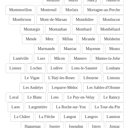
Moulins
Muret
Nancy
Nanterre
Montmorillon
Montreuil
Morlaix
Mortagne-au-Perche
Montbrison
Mont-de-Marsan
Montdidier
Montlucon
Montargis
Montauban
Montbard
Montbéliard
Mende
Metz
Millau
Mirande
Molsheim
Marmande
Mauriac
Mayenne
Meaux
Lunéville
Lure
Mâcon
Mamers
Mantes-la-Jolie
Lisieux
Loches
Lodève
Lons-le-Saunier
Louhans
Le Vigan
L'Haÿ-les-Roses
Libourne
Limoux
Les Andelys
Lesparre-Médoc
Les Sables-d'Olonne
Laval
Le Blanc
Lens
Le Puy-en-Velay
Le Raincy
Laon
Largentière
La Roche-sur-Yon
La Tour-du-Pin
La Châtre
La Flèche
Langon
Langres
Lannion
Haguenau
Issoire
Issoudun
Istres
Jonzac