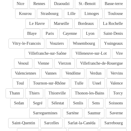
Nice
Rennes
Dzaoudzi
St.-Benoit
Basse-terre
Kourou
Strasbourg
Lille
Limoges
Toulouse
Le Havre
Marseille
Bordeaux
La Rochelle
Blaye
Paris
Cayenne
Lyon
Saint-Denis
Vitry-le-Francois
Vouziers
Wissembourg
Yssingeaux
Villefranche-sur-Saône
Villeneuve-sur-Lot
Vire
Vesoul
Vienne
Vierzon
Villefranche-de-Rouergue
Valenciennes
Vannes
Vendôme
Verdun
Vervins
Toul
Tournon-sur-Rhône
Tulle
Ussel
Valence
Thann
Thiers
Thionville
Thonon-les-Bains
Torcy
Sedan
Segré
Sélestat
Senlis
Sens
Soissons
Sarreguemines
Sartène
Saumur
Saverne
Saint-Quentin
Sarcelles
Sarlat-la-Canéda
Sarrebourg