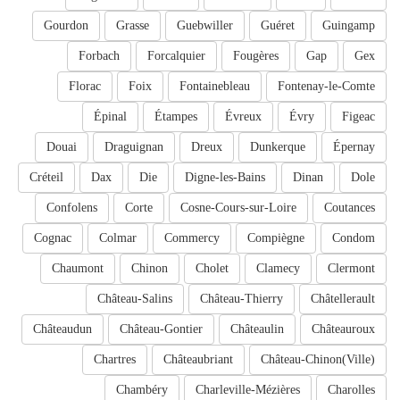
Gourdon
Grasse
Guebwiller
Guéret
Guingamp
Forbach
Forcalquier
Fougères
Gap
Gex
Florac
Foix
Fontainebleau
Fontenay-le-Comte
Épinal
Étampes
Évreux
Évry
Figeac
Douai
Draguignan
Dreux
Dunkerque
Épernay
Créteil
Dax
Die
Digne-les-Bains
Dinan
Dole
Confolens
Corte
Cosne-Cours-sur-Loire
Coutances
Cognac
Colmar
Commercy
Compiègne
Condom
Chaumont
Chinon
Cholet
Clamecy
Clermont
Château-Salins
Château-Thierry
Châtellerault
Châteaudun
Château-Gontier
Châteaulin
Châteauroux
Chartres
Châteaubriant
Château-Chinon(Ville)
Chambéry
Charleville-Mézières
Charolles