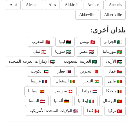
Albi
Alençon
Ales
Altkirch
Ambert
Ancenis
Abbeville
Albertville
بلدان أخرى:
الجزائر
تونس
ليبيا
المغرب
موريتانيا
مصر
سوريا
لبنان
الأردن
العربية السعودية
الإمارات العربية المتحدة
عمان
البحرين
قطر
الكويت
مالي
النيجر
السنغال
فرنسا
بلجيكا
هولندا
سويسرا
إسبانيا
البرتغال
إيطاليا
ألمانيا
النمسا
تركيا
كندا
الولايات المتحدة الأمريكية