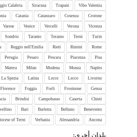
ggio Calabria
Siracusa
Trapani
Vibo Valentia
onia
Catania
Catanzaro
Cosenza
Crotone
Varese
Venice
Vercelli
Verona
Vicenza
Sondrio
Taranto
Teramo
Terni
Turin
a
Reggio nell'Emilia
Rieti
Rimini
Rome
Perugia
Pesaro
Pescara
Piacenza
Pisa
Matera
Milan
Modena
Monza
Naples
La Spezia
Latina
Lecce
Lecco
Livorno
Florence
Foggia
Forli
Frosinone
Genoa
scia
Brindisi
Campobasso
Caserta
Chieti
vellino
Bari
Barletta
Belluno
Benevento
iocese of Terni
Verbania
Alessandria
Ancona
بلدان أخرى: