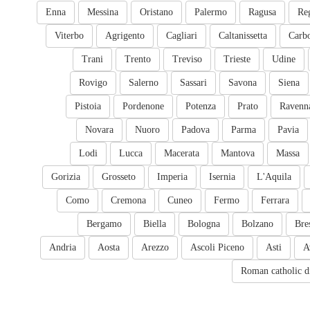
Enna
Messina
Oristano
Palermo
Ragusa
Re
Viterbo
Agrigento
Cagliari
Caltanissetta
Carb
Trani
Trento
Treviso
Trieste
Udine
Rovigo
Salerno
Sassari
Savona
Siena
Pistoia
Pordenone
Potenza
Prato
Ravenn
Novara
Nuoro
Padova
Parma
Pavia
Lodi
Lucca
Macerata
Mantova
Massa
Gorizia
Grosseto
Imperia
Isernia
L'Aquila
Como
Cremona
Cuneo
Fermo
Ferrara
Bergamo
Biella
Bologna
Bolzano
Bre
Andria
Aosta
Arezzo
Ascoli Piceno
Asti
A
Roman catholic d