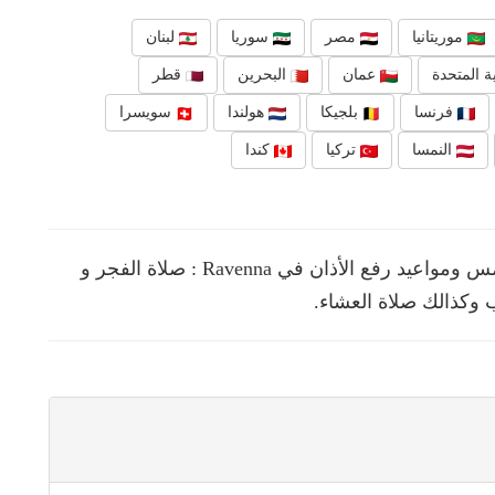
موريتانيا
مصر
سوريا
لبنان
ة المتحدة
عمان
البحرين
قطر
فرنسا
بلجيكا
هولندا
سويسرا
النمسا
تركيا
كندا
نقدم لك في هذه الصفحة مواقيت الصلوات الخمس ومواعيد رفع الأذان في Ravenna : صلاة الفجر و
 وكذالك صلاة العشاء.