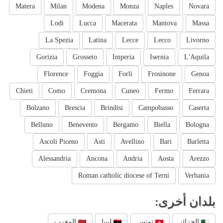
Matera
Milan
Modena
Monza
Naples
Novara
Lodi
Lucca
Macerata
Mantova
Massa
La Spezia
Latina
Lecce
Lecco
Livorno
Gorizia
Grosseto
Imperia
Isernia
L'Aquila
Florence
Foggia
Forli
Frosinone
Genoa
Chieti
Como
Cremona
Cuneo
Fermo
Ferrara
Bolzano
Brescia
Brindisi
Campobasso
Caserta
Belluno
Benevento
Bergamo
Biella
Bologna
Ascoli Piceno
Asti
Avellino
Bari
Barletta
Alessandria
Ancona
Andria
Aosta
Arezzo
Roman catholic diocese of Terni
Verbania
بلدان أخرى:
الجزائر
تونس
ليبيا
المغرب