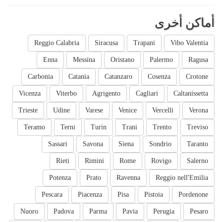
أماكن أخرى
Reggio Calabria
Siracusa
Trapani
Vibo Valentia
Enna
Messina
Oristano
Palermo
Ragusa
Carbonia
Catania
Catanzaro
Cosenza
Crotone
Vicenza
Viterbo
Agrigento
Cagliari
Caltanissetta
Trieste
Udine
Varese
Venice
Vercelli
Verona
Teramo
Terni
Turin
Trani
Trento
Treviso
Sassari
Savona
Siena
Sondrio
Taranto
Rieti
Rimini
Rome
Rovigo
Salerno
Potenza
Prato
Ravenna
Reggio nell'Emilia
Pescara
Piacenza
Pisa
Pistoia
Pordenone
Nuoro
Padova
Parma
Pavia
Perugia
Pesaro