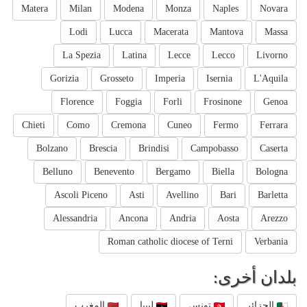
Matera
Milan
Modena
Monza
Naples
Novara
Lodi
Lucca
Macerata
Mantova
Massa
La Spezia
Latina
Lecce
Lecco
Livorno
Gorizia
Grosseto
Imperia
Isernia
L'Aquila
Florence
Foggia
Forli
Frosinone
Genoa
Chieti
Como
Cremona
Cuneo
Fermo
Ferrara
Bolzano
Brescia
Brindisi
Campobasso
Caserta
Belluno
Benevento
Bergamo
Biella
Bologna
Ascoli Piceno
Asti
Avellino
Bari
Barletta
Alessandria
Ancona
Andria
Aosta
Arezzo
Roman catholic diocese of Terni
Verbania
بلدان أخرى:
الجزائر
تونس
ليبيا
المغرب