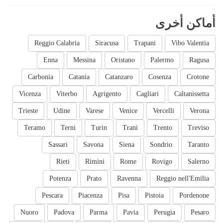
أماكن أخرى
Reggio Calabria
Siracusa
Trapani
Vibo Valentia
Enna
Messina
Oristano
Palermo
Ragusa
Carbonia
Catania
Catanzaro
Cosenza
Crotone
Vicenza
Viterbo
Agrigento
Cagliari
Caltanissetta
Trieste
Udine
Varese
Venice
Vercelli
Verona
Teramo
Terni
Turin
Trani
Trento
Treviso
Sassari
Savona
Siena
Sondrio
Taranto
Rieti
Rimini
Rome
Rovigo
Salerno
Potenza
Prato
Ravenna
Reggio nell'Emilia
Pescara
Piacenza
Pisa
Pistoia
Pordenone
Nuoro
Padova
Parma
Pavia
Perugia
Pesaro