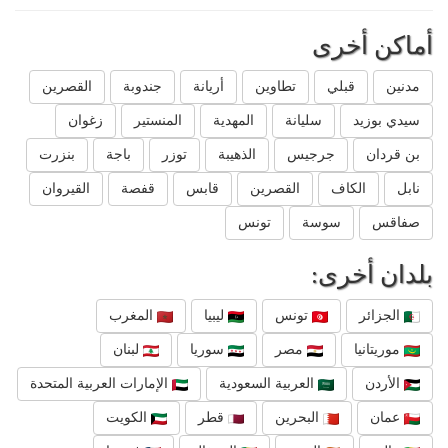
أماكن أخرى
مدنين
قبلي
تطاوين
أريانة
جندوبة
القصرين
سيدي بوزيد
سليانة
المهدية
المنستير
زغوان
بن قردان
جرجيس
الذهيبة
توزر
باجة
بنزرت
نابل
الكاف
القصرين
قابس
قفصة
القيروان
صفاقس
سوسة
تونس
بلدان أخرى:
الجزائر
تونس
ليبيا
المغرب
موريتانيا
مصر
سوريا
لبنان
الأردن
العربية السعودية
الإمارات العربية المتحدة
عمان
البحرين
قطر
الكويت