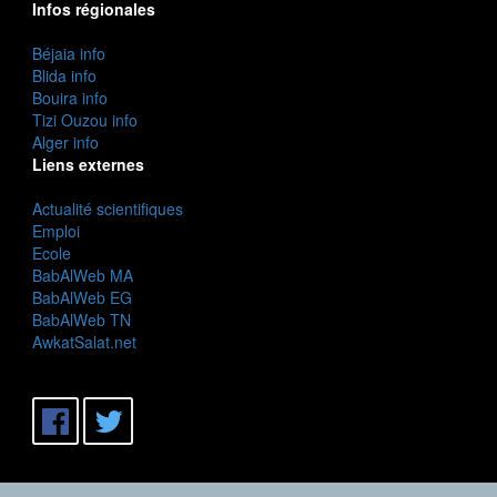
Infos régionales
Béjaia info
Blida info
Bouira info
Tizi Ouzou info
Alger info
Liens externes
Actualité scientifiques
Emploi
Ecole
BabAlWeb MA
BabAlWeb EG
BabAlWeb TN
AwkatSalat.net