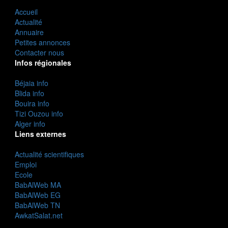
Accueil
Actualité
Annuaire
Petites annonces
Contacter nous
Infos régionales
Béjaia info
Blida info
Bouira info
Tizi Ouzou info
Alger info
Liens externes
Actualité scientifiques
Emploi
Ecole
BabAlWeb MA
BabAlWeb EG
BabAlWeb TN
AwkatSalat.net