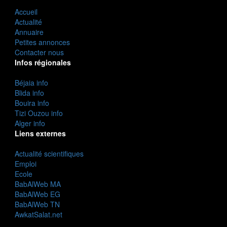
Accueil
Actualité
Annuaire
Petites annonces
Contacter nous
Infos régionales
Béjaia info
Blida info
Bouira info
Tizi Ouzou info
Alger info
Liens externes
Actualité scientifiques
Emploi
Ecole
BabAlWeb MA
BabAlWeb EG
BabAlWeb TN
AwkatSalat.net