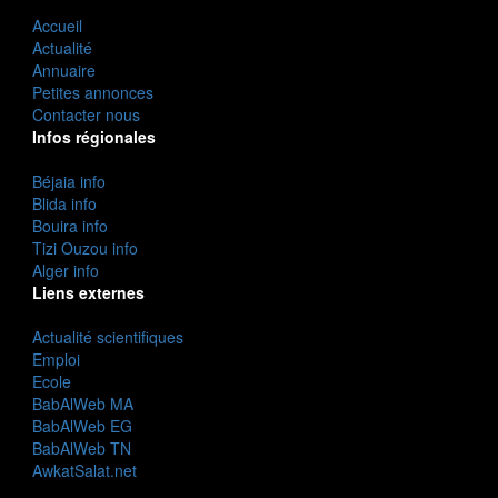
Accueil
Actualité
Annuaire
Petites annonces
Contacter nous
Infos régionales
Béjaia info
Blida info
Bouira info
Tizi Ouzou info
Alger info
Liens externes
Actualité scientifiques
Emploi
Ecole
BabAlWeb MA
BabAlWeb EG
BabAlWeb TN
AwkatSalat.net