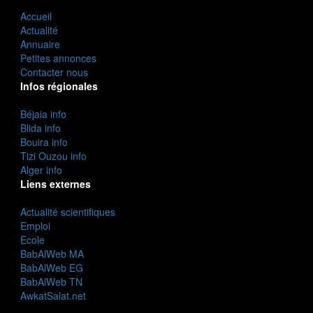
Accueil
Actualité
Annuaire
Petites annonces
Contacter nous
Infos régionales
Béjaia info
Blida info
Bouira info
Tizi Ouzou info
Alger info
Liens externes
Actualité scientifiques
Emploi
Ecole
BabAlWeb MA
BabAlWeb EG
BabAlWeb TN
AwkatSalat.net