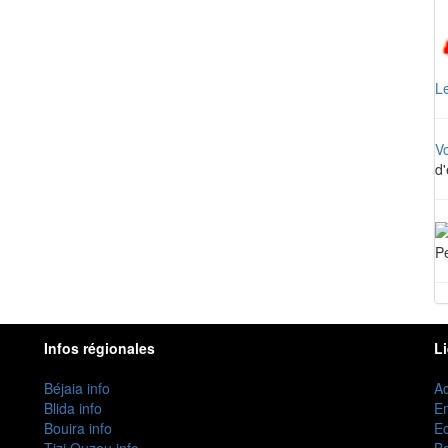
Le
V
d'
Pe
Infos régionales
L
Béjaia info
Ac
Blida info
E
Bouira info
Ec
Tizi Ouzou info
B