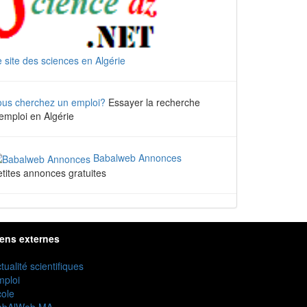
 site des sciences en Algérie
ous cherchez un emploi?
Essayer la recherche
emploi en Algérie
Babalweb Annonces
tites annonces gratuites
iens externes
tualité scientifiques
mploi
ole
abAlWeb MA