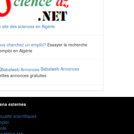
 site des sciences en Algérie
ous cherchez un emploi?
Essayer la recherche
emploi en Algérie
Babalweb Annonces
tites annonces gratuites
iens externes
tualité scientifiques
mploi
ole
abAlWeb MA