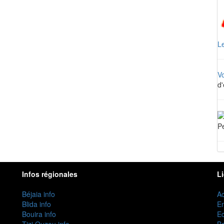
Le
V
d'
Pe
Infos régionales
L
Béjaia info
Ac
Blida info
E
Bouira info
Ec
Tizi Ouzou info
B