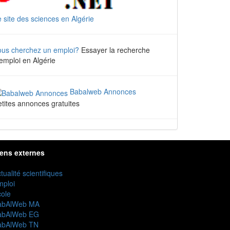
 site des sciences en Algérie
ous cherchez un emploi?
Essayer la recherche
emploi en Algérie
Babalweb Annonces
tites annonces gratuites
iens externes
tualité scientifiques
mploi
ole
abAlWeb MA
abAlWeb EG
abAlWeb TN