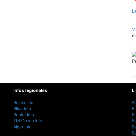
Le
V
d'
Pe
Infos régionales
L
Béjaia info
Ac
Blida info
E
Bouira info
Ec
Tizi Ouzou info
B
Alger info
B
B