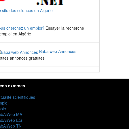
 site des sciences en Algérie
ous cherchez un emploi?
Essayer la recherche
emploi en Algérie
Babalweb Annonces
tites annonces gratuites
iens externes
tualité scientifiques
mploi
ole
abAlWeb MA
abAlWeb EG
abAlWeb TN