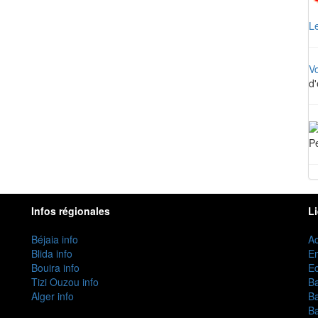
Le
V
d'
Pe
Infos régionales
L
Béjaia info
Ac
Blida info
E
Bouira info
Ec
Tizi Ouzou info
B
Alger info
B
B