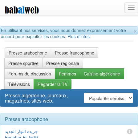
Tog
nav
×
En utilisant nos services, vous nous donnez expressément votre
accord pour exploiter les cookies.
Plus d'infos.
Presse arabophone
Presse francophone
Presse sportive
Presse régionale
Forums de discussion
Femmes
Cuisine algérienne
Télévisions
Regarder la TV
Presse algérienne, journaux,
magazines, sites web..
Presse arabophone
جريدة النهار الجديد
Ennahar El Jadid