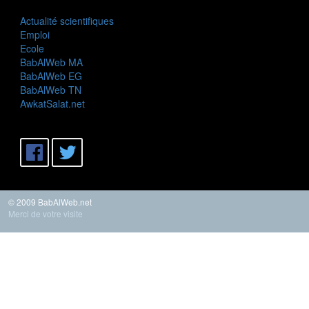
Actualité scientifiques
Emploi
Ecole
BabAlWeb MA
BabAlWeb EG
BabAlWeb TN
AwkatSalat.net
© 2009 BabAlWeb.net
Merci de votre visite