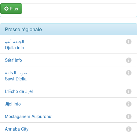
Plus
Presse régionale
الجلفة أنفو
Djelfa.info
Sétif Info
صوت الجلفة
Sawt Djelfa
L'Echo de Jijel
Jijel Info
Mostaganem Aujourdhui
Annaba City