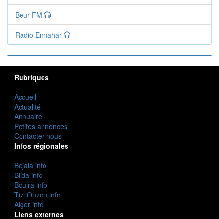
Beur FM
Radio Ennahar
Rubriques
Accueil
Actualité
Annuaire
Petites annonces
Contacter nous
Infos régionales
Béjaia info
Blida info
Bouira info
Tizi Ouzou info
Alger info
Liens externes