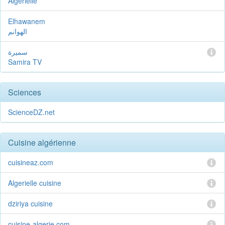
Algerielle
Elhawanem
الهوانم
سميرة
Samira TV
Sciences
ScienceDZ.net
Cuisine algérienne
cuisineaz.com
Algerielle cuisine
dziriya cuisine
cuisine-algerie.com